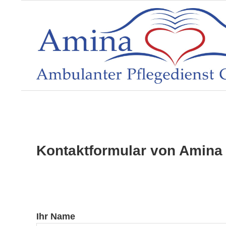
Skip
to
content
A
m
b
Kontaktformular von Amina
u
l
Ihr Name