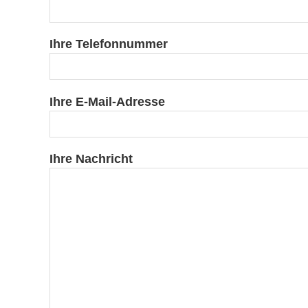
a
n
Ihre Telefonnummer
t
Ihre E-Mail-Adresse
e
P
Ihre Nachricht
f
l
e
g