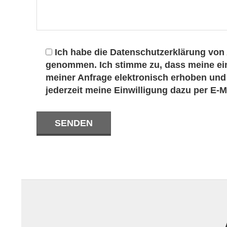
e
,
Ich habe die Datenschutzerklärung von
genommen. Ich stimme zu, dass meine e
A
meiner Anfrage elektronisch erhoben und 
jederzeit meine Einwilligung dazu per E-
l
t
e
2024-
n
02-
p
25