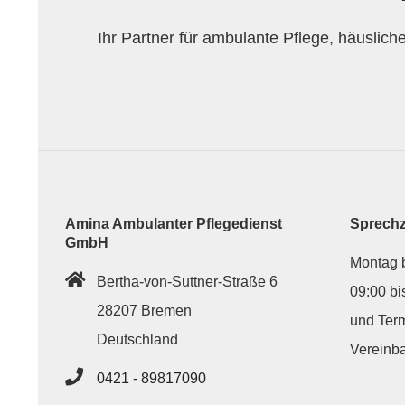
f
Ihr Partner für ambulante Pflege, häuslic
l
e
g
e
Amina Ambulanter Pflegedienst
Sprechz
GmbH
u
Montag b
Bertha-von-Suttner-Straße 6
09:00 bi
n
28207 Bremen
und Ter
Deutschland
Vereinb
d
0421 - 89817090